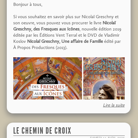
Réservation obligatoire (places limitées) :
Bonjour à tous,
reservation.albi-tourisme.fr
Si vous souhaitez en savoir plus sur Nicolaï Greschny et
Temps de trajet entre les deux églises : environ
son oeuvre, vous pouvez vous procurer le livre
Nicolaï
15 minutes en voiture
Greschny, des Fresques aux Icônes
, nouvelle édition 2019
Accessibilité PMR partielle ou avec
éditée par les Éditions Vent Terral et le DVD de Vladimir
accompagnant
Koslov
Nicolaï Greschny, Une affaire de Famille
édité par
À Propos Productions (2013).
Visite conseillée à partir de 8 ans
Lire la suite
pour cela rien de plus simple :
LE CHEMIN DE CROIX
Pour le livre, vous pouvez le commander directement sur