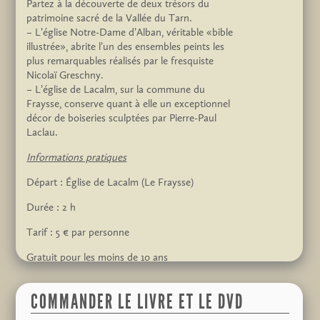
Partez à la découverte de deux trésors du
patrimoine sacré de la Vallée du Tarn.
– L’église Notre-Dame d’Alban, véritable «bible
illustrée», abrite l’un des ensembles peints les
plus remarquables réalisés par le fresquiste
Nicolaï Greschny.
– L’église de Lacalm, sur la commune du
Fraysse, conserve quant à elle un exceptionnel
décor de boiseries sculptées par Pierre-Paul
Laclau.
Informations pratiques
Départ : Église de Lacalm (Le Fraysse)
Durée : 2 h
Tarif : 5 € par personne
Gratuit pour les moins de 10 ans
Gratuit lors des Journées Européennes du
COMMANDER LE LIVRE ET LE DVD
Patrimoine