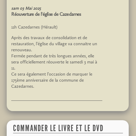
sam
03
Mai
2025
Réouverture de l'église de Cazedarnes
11h
Cazedarnes (Hérault)
Après des travaux de consolidation et de
restauration, l’église du village va connaitre un
renouveau.
Fermée pendant de très longues années, elle
sera officiellement réouverte le samedi 3 mai à
11.
Ce sera également l’occasion de marquer le
175ème anniversaire de la commune de
Cazedarnes.
sam
07
Juin
2025
Inauguration de la fresque restaurée
COMMANDER LE LIVRE ET LE DVD