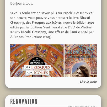
10h30
église Saint-Pierre-d'Oléron
Bonjour à tous,
Ayant été restaurée, la fresque de l’église Saint-
Si vous souhaitez en savoir plus sur Nicolaï Greschny et
Pierre-d’Oléron sera inaugurée ce samedi 7 juin
son oeuvre, vous pouvez vous procurer le livre
Nicolaï
2025.
Greschny, des Fresques aux Icônes
, nouvelle édition 2019
éditée par les Éditions Vent Terral et le DVD de Vladimir
10h30 : bénédiction
Koslov
Nicolaï Greschny, Une affaire de Famille
édité par
11h15 : inauguration civile
À Propos Productions (2013).
puis verre de l’amitié
dim
28
Sep
2025
L'oeuvre de N. Greschny à Lagardiolle
15H00
Église de Lagardiolle
Lire la suite
L’association
les amis de Lagardiolle
a pour but
la valorisation et la restauration du petit
pour cela rien de plus simple :
patrimoine de notre cité.
RÉNOVATION
A cet effet, il est important de restaurer les
Pour le livre, vous pouvez le commander directement sur
vitraux de l’église réalisés par Gesta qui sont