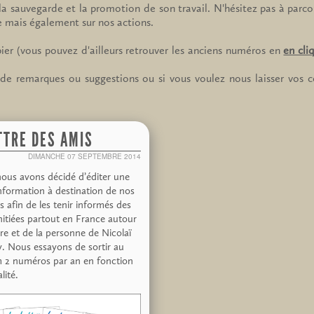
a sauvegarde et la promotion de son travail. N'hésitez pas à parcour
re mais également sur nos actions.
ier (vous pouvez d'ailleurs retrouver les anciens numéros en
en cli
de remarques ou suggestions ou si vous voulez nous laisser vos c
TTRE DES AMIS
DIMANCHE 07 SEPTEMBRE 2014
nous avons décidé d’éditer une
information à destination de nos
 afin de les tenir informés des
nitiées partout en France autour
re et de la personne de Nicolaï
. Nous essayons de sortir au
2 numéros par an en fonction
lité.