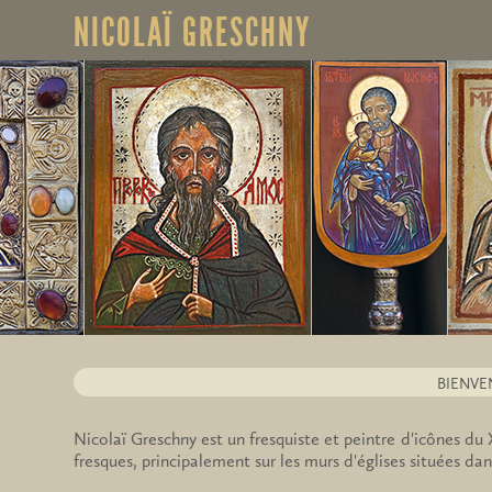
NICOLAÏ GRESCHNY
BIENVE
Nicolaï Greschny est un fresquiste et peintre d'icônes du X
fresques, principalement sur les murs d'églises situées dan