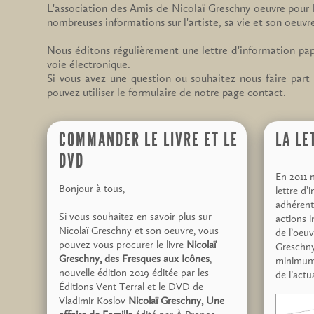
L'association des Amis de Nicolaï Greschny oeuvre pour l
nombreuses informations sur l'artiste, sa vie et son oeuv
Nous éditons régulièrement une lettre d'information pap
voie électronique.
Si vous avez une question ou souhaitez nous faire part 
pouvez utiliser le formulaire de notre page contact.
COMMANDER LE LIVRE ET LE
LA LE
DVD
En 2011 
Bonjour à tous,
lettre d’
adhérents
Si vous souhaitez en savoir plus sur
actions i
Nicolaï Greschny et son oeuvre, vous
de l’oeuv
pouvez vous procurer le livre
Nicolaï
Greschny
Greschny, des Fresques aux Icônes
,
minimum 
nouvelle édition 2019 éditée par les
de l’actua
Éditions Vent Terral et le DVD de
Vladimir Koslov
Nicolaï Greschny, Une