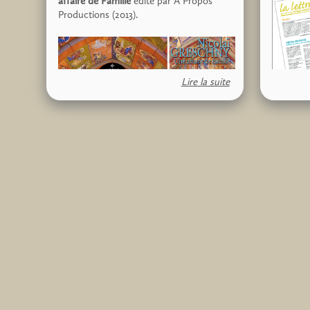
affaire de Famille
édité par À Propos
Productions (2013).
Lire la suite
vous tro
liens ve
pour cela rien de plus simple :
pdf.
si vous s
Pour le livre, vous pouvez le commander
numéros,
directement sur
le site des Éditions Vent
rejoindre
Terral
, au prix de 24€ plus port.
le bullet
Pour le DVD, il est disponible
La lettr
directement auprès de l’association au
N°1 (avril
prix de 20€ (+2€ de port). Il vous suffit de
La lettr
nous envoyer un courrier avec votre nom
N°2 (déc
et adresse accompagné de votre
réglement à l'ordre de
l'Association des
La lettr
Amis de Nicolaï Greschny
à l'adresse