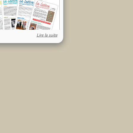
Lire la suite
uverez ci dessous une série de
rs les anciens numéros au format
ouhaitez recevoir les prochains
 vous pouvez dès à présent
 notre association en remplissant
in d’adhésion disponible
içi
.
e des Amis de Nicolaï Greschny
 2011)
e des Amis de Nicolaï Greschny
embre 2011)
e des Amis de Nicolaï Greschny